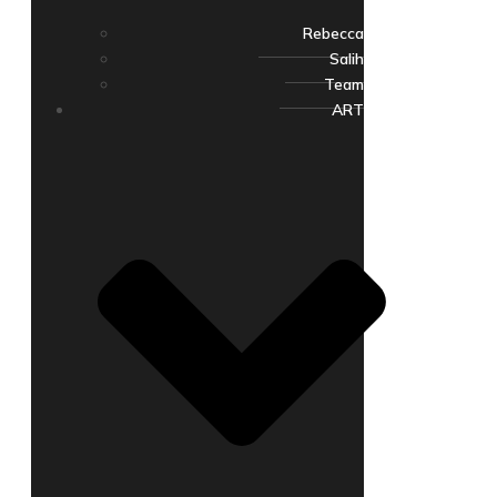
Rebecca
Salih
Team
ART