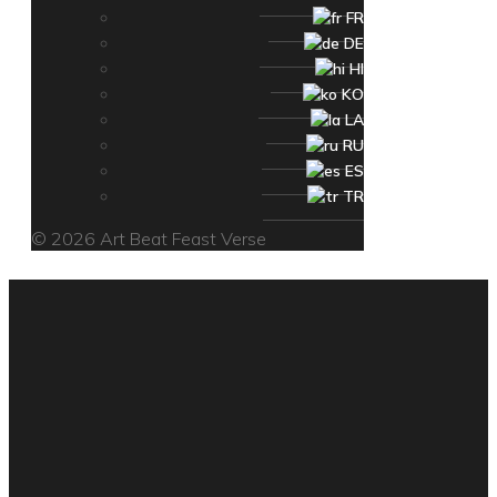
FR
DE
HI
KO
LA
RU
ES
TR
© 2026 Art Beat Feast Verse