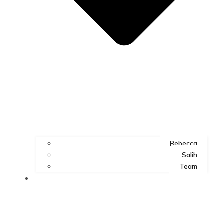
Rebecca
Salih
Team
ART