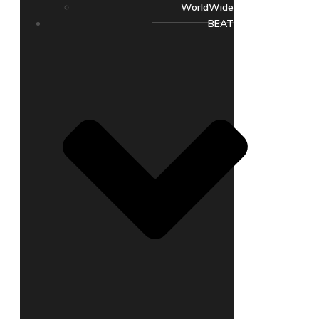
WorldWide
BEAT