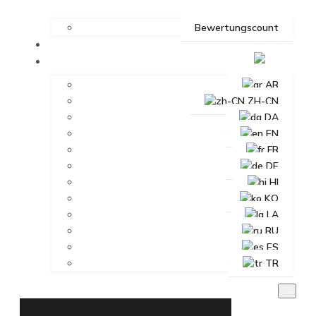
Bewertungscount
Kontakt
DE
AR
ZH-CN
DA
EN
FR
DE
HI
KO
LA
RU
ES
TR