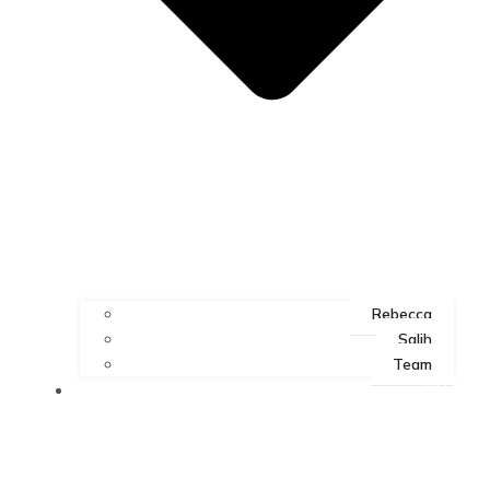
Rebecca
Salih
Team
ART