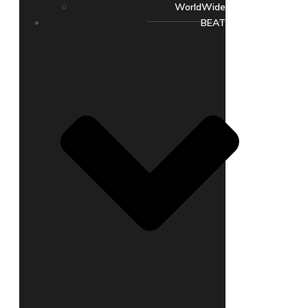
WorldWide
BEAT