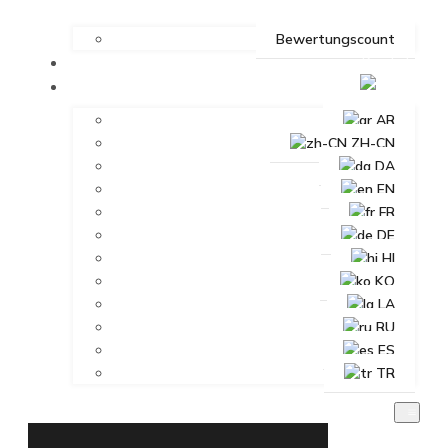
Bewertungscount
Kontakt
DE
AR
ZH-CN
DA
EN
FR
DE
HI
KO
LA
RU
ES
TR