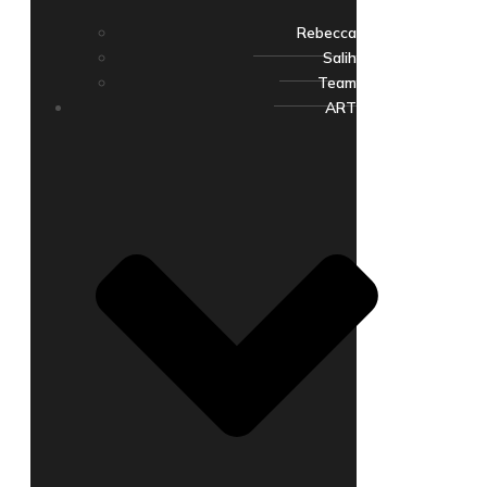
Rebecca
Salih
Team
ART