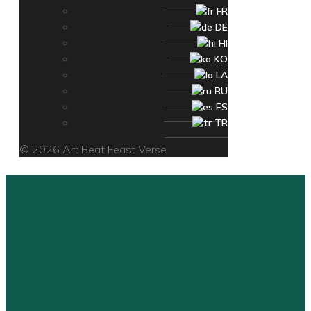
FR
DE
HI
KO
LA
RU
ES
TR
© 2026 Art Beat Feast Verse