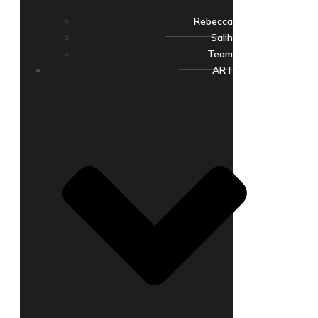
Rebecca
Salih
Team
ART