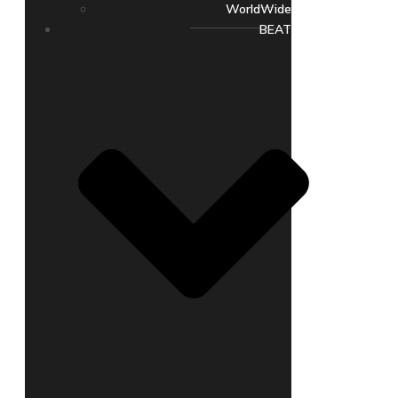
WorldWide
BEAT