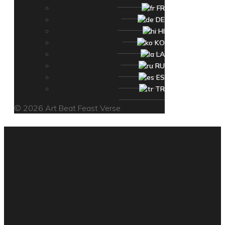
FR
DE
HI
KO
LA
RU
ES
TR
© 2026 Art Beat Feast Verse