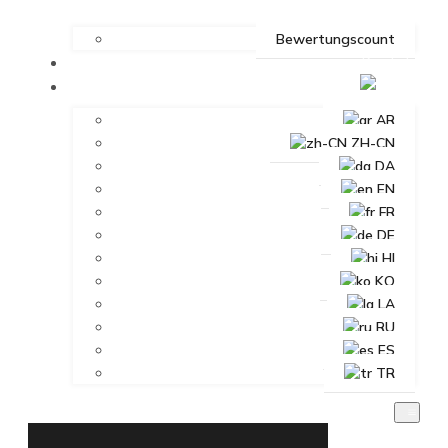
Bewertungscount
Kontakt
DE
AR
ZH-CN
DA
EN
FR
DE
HI
KO
LA
RU
ES
TR