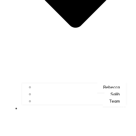
Rebecca
Salih
Team
ART