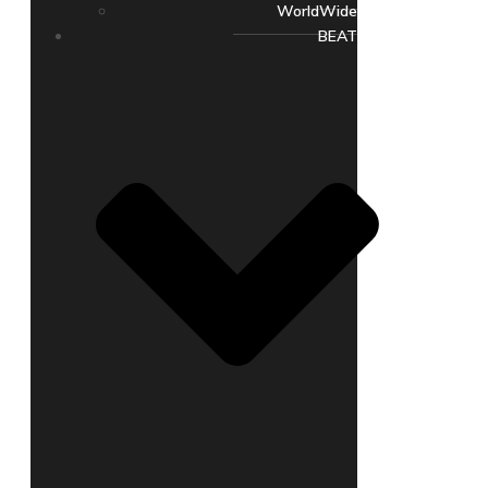
WorldWide
BEAT