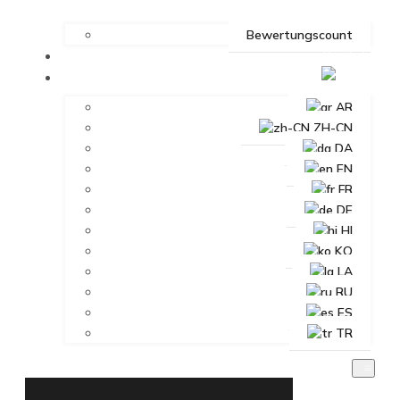
Bewertungscount
Kontakt
DE
AR
ZH-CN
DA
EN
FR
DE
HI
KO
LA
RU
ES
TR