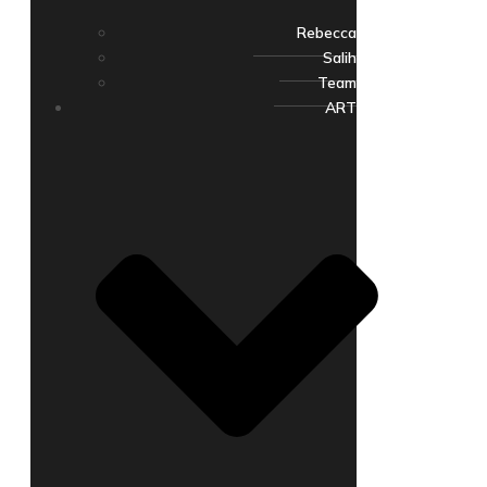
Rebecca
Salih
Team
ART