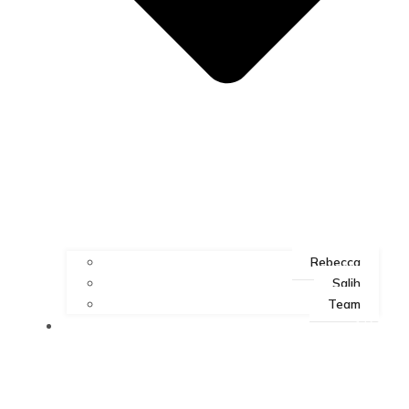
Rebecca
Salih
Team
ART