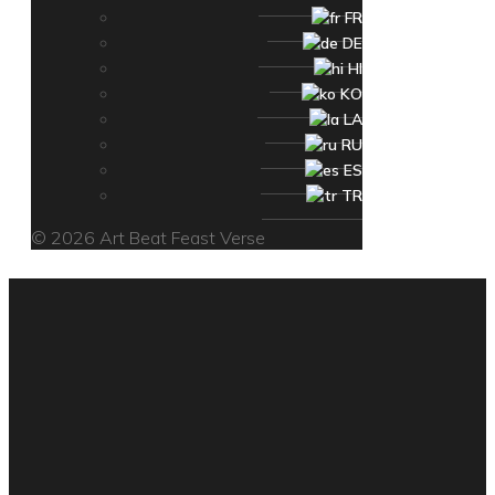
FR
DE
HI
KO
LA
RU
ES
TR
© 2026 Art Beat Feast Verse